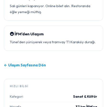
Salı günleri kapanıyor. Online bilet alın. Restoranda
öğle yemeği müthiş.
🚇 İFM'den Ulaşım
Tünel'den yürüyerek veya tramvay T1 Karaköy durağı.
← Ulaşım Sayfasına Dön
HIZLI BILGI
Kategori
Sanat & Kültür
Mesafe
37 km İFM'ye