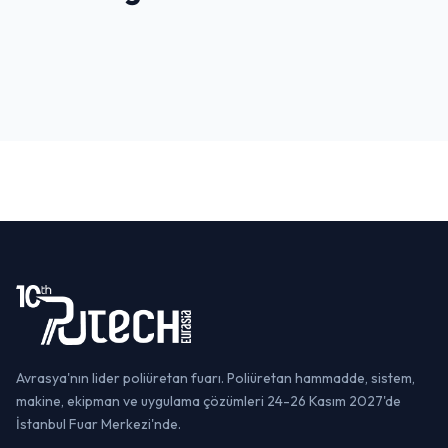
Sultanahmet & Tarihi Yarımada
Boğaz Turu
Taksim & İstiklal Caddesi
TARIHI MEKAN
GEZI & EĞLENCE
YAŞAM & EĞLENCE
Avrasya'nın lider poliüretan fuarı. Poliüretan hammadde, sistem,
makine, ekipman ve uygulama çözümleri 24-26 Kasım 2027'de
İstanbul Fuar Merkezi'nde.