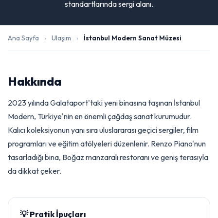
standartlarında sergi alanı.
Ana Sayfa
›
Ulaşım
›
İstanbul Modern Sanat Müzesi
Hakkında
2023 yılında Galataport'taki yeni binasına taşınan İstanbul
Modern, Türkiye'nin en önemli çağdaş sanat kurumudur.
Kalıcı koleksiyonun yanı sıra uluslararası geçici sergiler, film
programları ve eğitim atölyeleri düzenlenir. Renzo Piano'nun
tasarladığı bina, Boğaz manzaralı restoranı ve geniş terasıyla
da dikkat çeker.
💡 Pratik İpuçları