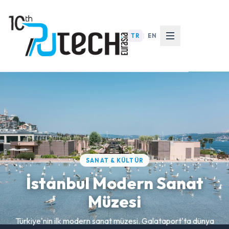
TR
|
EN
SANAT & KÜLTÜR
İstanbul Modern Sanat
Müzesi
Türkiye'nin ilk modern sanat müzesi. Galataport'ta dünya