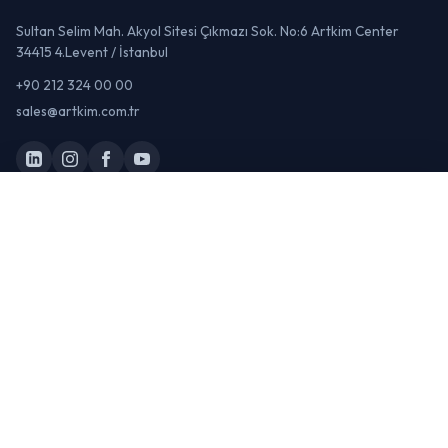
Sultan Selim Mah. Akyol Sitesi Çıkmazı Sok. No:6 Artkim Center
34415 4.Levent / İstanbul
+90 212 324 00 00
sales@artkim.com.tr
Katılımcı Ol
Artkim Fuarcılık A.Ş.
Katılımcı Ol →
ORGANIZATÖR:
© 2026 Putech Eurasia 2027 · Artkim Fuarcılık A.Ş. Tüm hakları saklıdır.